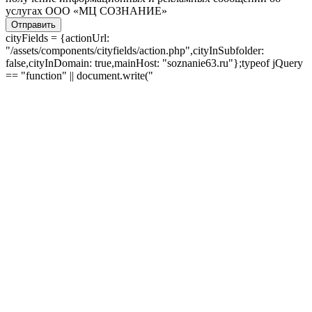
услугах ООО «МЦ СОЗНАНИЕ»
Отправить
cityFields = {actionUrl:
"/assets/components/cityfields/action.php",cityInSubfolder:
false,cityInDomain: true,mainHost: "soznanie63.ru"};typeof jQuery
== "function" || document.write("