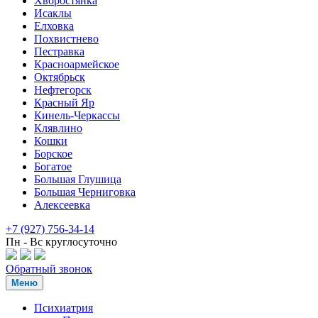
Хворостянка
Исаклы
Елховка
Похвистнево
Пестравка
Красноармейское
Октябрьск
Нефтегорск
Красный Яр
Кинель-Черкассы
Клявлино
Кошки
Борское
Богатое
Большая Глушица
Большая Черниговка
Алексеевка
+7 (927) 756-34-14
Пн - Вс круглосуточно
Обратный звонок
Меню
Психиатрия