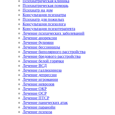
Психиатрическая клиника
Психиатрическая помощь
Психиатр на дом
Консультация психиатра
Психиатр для пожилых
Консультация психолога
Консультация психотерапевта
Лечение психических заболеваний
Лечение анорексии
Лечение булимии
Лечение бессонницы
Лечение биполярного расстройства
Лечение бредового расстройства
Лечение белой горячки
Лечение ВСД
Лечение галлюциноза
Лечение депрессии
Лечение игромании
Лечение неврозов
Лечение ОКР
Лечение ОСР
Лечение ПТСР
Лечение панических атак
Лечение паранойи
Лечение психоза