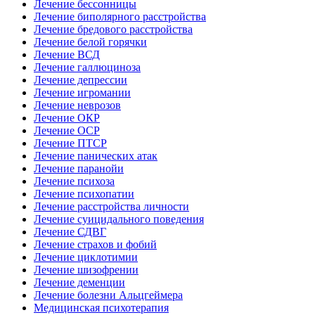
Лечение бессонницы
Лечение биполярного расстройства
Лечение бредового расстройства
Лечение белой горячки
Лечение ВСД
Лечение галлюциноза
Лечение депрессии
Лечение игромании
Лечение неврозов
Лечение ОКР
Лечение ОСР
Лечение ПТСР
Лечение панических атак
Лечение паранойи
Лечение психоза
Лечение психопатии
Лечение расстройства личности
Лечение суицидального поведения
Лечение СДВГ
Лечение страхов и фобий
Лечение циклотимии
Лечение шизофрении
Лечение деменции
Лечение болезни Альцгеймера
Медицинская психотерапия